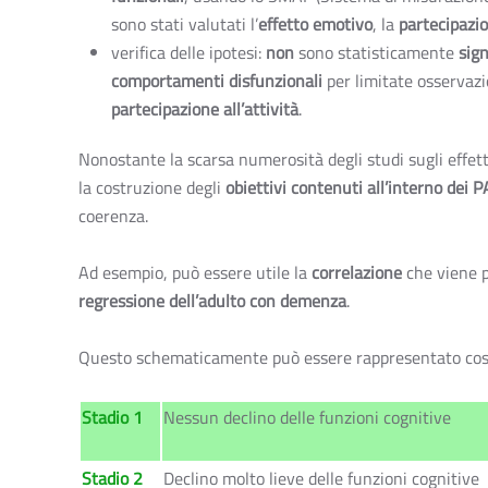
sono stati valutati l’
effetto emotivo
, la
partecipazi
verifica delle ipotesi:
non
sono statisticamente
sign
comportamenti disfunzionali
per limitate osservazi
partecipazione all’attività
.
Nonostante la scarsa numerosità degli studi sugli effet
la costruzione degli
obiettivi contenuti all’interno dei P
coerenza.
Ad esempio, può essere utile la
correlazione
che viene p
regressione dell’adulto con demenza
.
Questo schematicamente può essere rappresentato cos
Stadio 1
Nessun declino delle funzioni cognitive
Stadio 2
Declino molto lieve delle funzioni cognitive