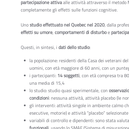
partecipazione attiva
alle attività attraverso il metodo
completamente gli effetti sulle funzioni cognitive.
Uno
studio effettuato nel Quebec nel 2020
, dalla prof
effetti su umore
,
comportamenti di disturbo
e
partecip
Questi, in sintesi, i
dati dello studio
:
la popolazione: residenti della Casa dei veterani de
uomini, con età maggiore di 60 anni, con un punteg
i partecipanti:
14 soggetti
, con età compresa tra 80
una media di 15,4
lo studio: studio quasi sperimentale, con
osservazio
condizioni
: nessuna attività, attività placebo (le no
gli interventi: attività singole in ambiente calmo ch
esecutive, motorie) e attività “placebo” selezionat
variabili di controllo e dipendenti: sono stata valut
funzionali
, usando lo SMAF (Sistema di misurazione