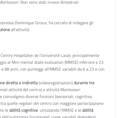
 Montessori. Non sono stati invece dimostrati
essoressa Dominique Giroux, ha cercato di indagare gli
azione
all’attività.
l Centre Hospitalier de l’Université Laval; principalmente
gio al Mini mental state evaluation (MMSE) inferiore a 23
 e 88 anni, con punteggi all'MMSE variabili da 6 a 23 e con
ne diretta e indiretta
(videoregistrazioni)
durante tre
rmali attività del centro) e attività Montessori
e coinvolgono diverse funzioni (sensoriali, cognitive,
e tra quelle regolari del centro con maggiore partecipazione
ate le
abilità cognitive
, utilizzando l'MMSE e le
abilità
 dell’autonomia funzionale); come variabili dipendenti