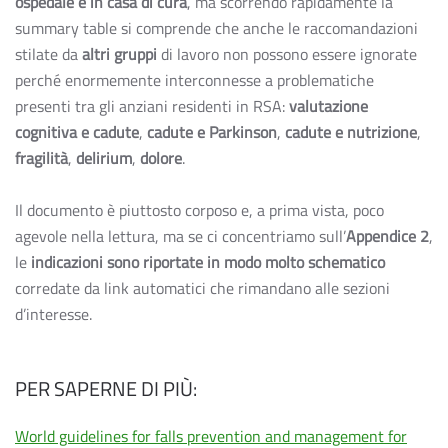
ospedale e in casa di cura
, ma scorrendo rapidamente la
summary table si comprende che anche le raccomandazioni
stilate da
altri gruppi
di lavoro non possono essere ignorate
perché enormemente interconnesse a problematiche
presenti tra gli anziani residenti in RSA:
valutazione
cognitiva e cadute
,
cadute e Parkinson
,
cadute e nutrizione
,
fragilità
,
delirium
,
dolore
.
Il documento è piuttosto corposo e, a prima vista, poco
agevole nella lettura, ma se ci concentriamo sull’
Appendice 2
,
le
indicazioni sono riportate in modo molto schematico
corredate da link automatici che rimandano alle sezioni
d’interesse.
PER SAPERNE DI PIÙ:
World guidelines for falls prevention and management for