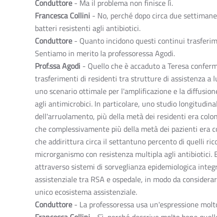
Conduttore
- Ma il problema non finisce lì.
Francesca Collini
- No, perché dopo circa due settimane 
batteri resistenti agli antibiotici.
Conduttore
- Quanto incidono questi continui trasferime
Sentiamo in merito la professoressa Agodi.
Prof.ssa Agodi
- Quello che è accaduto a Teresa conferma 
trasferimenti di residenti tra strutture di assistenza a
uno scenario ottimale per l'amplificazione e la diffusio
agli antimicrobici. In particolare, uno studio longitudi
dell'arruolamento, più della metà dei residenti era colo
che complessivamente più della metà dei pazienti era c
che addirittura circa il settantuno percento di quelli r
microrganismo con resistenza multipla agli antibiotici.
attraverso sistemi di sorveglianza epidemiologica integr
assistenziale tra RSA e ospedale, in modo da considera
unico ecosistema assistenziale.
Conduttore
- La professoressa usa un'espressione molto