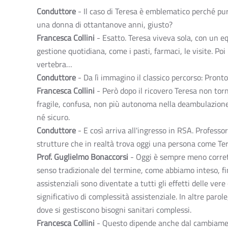
Conduttore
- Il caso di Teresa è emblematico perché pu
una donna di ottantanove anni, giusto?
Francesca Collini
- Esatto. Teresa viveva sola, con un equi
gestione quotidiana, come i pasti, farmaci, le visite. Po
vertebra…
Conduttore
- Da lì immagino il classico percorso: Pront
Francesca Collini
- Però dopo il ricovero Teresa non torn
fragile, confusa, non più autonoma nella deambulazione. 
né sicuro.
Conduttore
- E così arriva all'ingresso in RSA. Professo
strutture che in realtà trova oggi una persona come T
Prof. Guglielmo Bonaccorsi
- Oggi è sempre meno corrett
senso tradizionale del termine, come abbiamo inteso, fin
assistenziali sono diventate a tutti gli effetti delle vere
significativo di complessità assistenziale. In altre paro
dove si gestiscono bisogni sanitari complessi.
Francesca Collini
- Questo dipende anche dal cambiamen