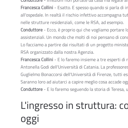
Conduttore
- Infezioni non portate da casa ma legate al
Francesca Collini
- Esatto. E spesso quando si parla di in
all'ospedale. In realtà il rischio infettivo accompagna tut
nelle strutture residenziali, come le RSA, ad esempio.
Conduttore
- Ecco, è proprio qui che vogliamo portare l
assistenziali. Un mondo che molti di noi pensano di co
Lo facciamo a partire dai risultati di un progetto minist
RSA organizzato dalla nostra Agenzia.
Francesca Collini
- E lo faremo insieme a tre esperti di 
Antonella Godi dell'Università di Catania. La professoress
Guglielmo Bonaccorsi dell'Università di Firenze, tutti es
Saranno loro ad aiutarci a capire meglio cosa accade og
Conduttore
- E lo faremo seguendo la storia di Teresa, 
L'ingresso in struttura:
oggi