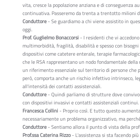
vita, cresce la popolazione anziana e di conseguenza a
continuativa. Passeremo da trenta a trentotto milioni di 
Conduttore
- Se guardiamo a chi viene assistito in ques
oggi.
Prof. Guglielmo Bonaccorsi
- I residenti che vi accedon
multimorbidità, fragilità, disabilità e spesso con bisogn
dispositivi come catetere enterale, terapie farmacologi
che le RSA rappresentano un nodo fondamentale della ret
un riferimento essenziale sul territorio di persone che 
però, comporta anche un rischio infettivo intrinseco, leg
all'intensità dei contatti assistenziali.
Conduttore
- Quindi parliamo di strutture dove convi
con dispositivi invasivi e contatti assistenziali continui.
Francesca Collini
- Proprio così. E tutto questo aumenta 
necessariamente un problema organizzativo, ma perché il
Conduttore
- Sentiamo allora il punto di vista della pro
Prof.ssa Caterina Rizzo
- L'assistenza si sta facendo più