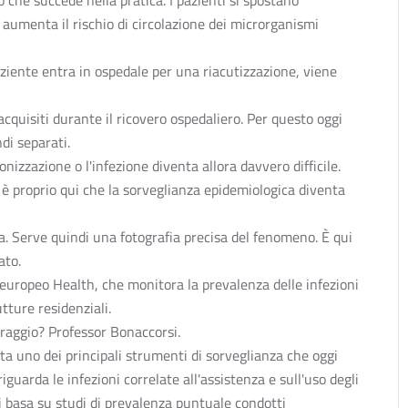
 che succede nella pratica. I pazienti si spostano
aumenta il rischio di circolazione dei microrganismi
aziente entra in ospedale per una riacutizzazione, viene
quisiti durante il ricovero ospedaliero. Per questo oggi
di separati.
izzazione o l'infezione diventa allora davvero difficile.
 è proprio qui che la sorveglianza epidemiologica diventa
. Serve quindi una fotografia precisa del fenomeno. È qui
ato.
o europeo Health, che monitora la prevalenza delle infezioni
utture residenziali.
oraggio? Professor Bonaccorsi.
a uno dei principali strumenti di sorveglianza che oggi
guarda le infezioni correlate all'assistenza e sull'uso degli
 si basa su studi di prevalenza puntuale condotti