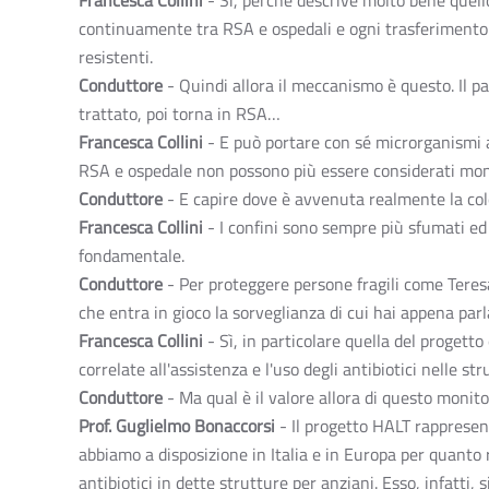
Francesca Collini
- Sì, perché descrive molto bene quello
continuamente tra RSA e ospedali e ogni trasferimento 
resistenti.
Conduttore
- Quindi allora il meccanismo è questo. Il p
trattato, poi torna in RSA…
Francesca Collini
- E può portare con sé microrganismi ac
RSA e ospedale non possono più essere considerati mon
Conduttore
- E capire dove è avvenuta realmente la colon
Francesca Collini
- I confini sono sempre più sfumati ed
fondamentale.
Conduttore
- Per proteggere persone fragili come Teresa
che entra in gioco la sorveglianza di cui hai appena parl
Francesca Collini
- Sì, in particolare quella del progett
correlate all'assistenza e l'uso degli antibiotici nelle str
Conduttore
- Ma qual è il valore allora di questo monit
Prof. Guglielmo Bonaccorsi
- Il progetto HALT rappresent
abbiamo a disposizione in Italia e in Europa per quanto ri
antibiotici in dette strutture per anziani. Esso, infatti,