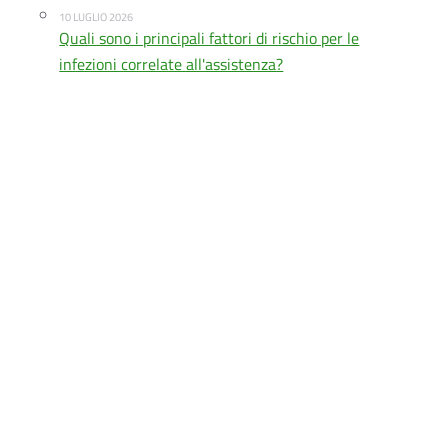
10 LUGLIO 2026
Quali sono i principali fattori di rischio per le
infezioni correlate all'assistenza?