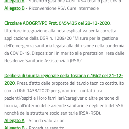
Allegato A
- Subentro gestione AUSL RSA total o part Covid
Allegato B
- Riconversione RSA Cure Intermedie
Circolare AOOGRT/PD Prot. 0454435 del 28-12-2020
.
Ulteriore integrazione alla nota esplicativa per la corretta
applicazione della DGR n. 1289/20 “Misure per la gestione
dell'emergenza sanitaria legata alla diffusione della pandemia
da COVID-19. Disposizioni in merito alle prestazioni rese dalle
Residenze Sanitarie Assistenziali (RSA)”.
Delibera di Giunta regionale della Toscana n.1642 del 21-12-
2020
. Presa d’atto delle proposte del tavolo tecnico costituito
con la DGR 1433/2020 per garantire i contatti tra
pazienti/ospiti e i loro familiari/caregiver o altre persone di
fiducia, all’interno delle aziende sanitarie e negli enti del SSR
nonché delle strutture socio sanitarie (RSA-RSD).
Allegato A
- Scheda valutazioni
Allegato B
- Procedura reparto